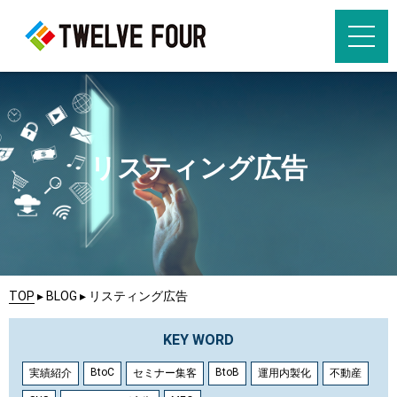
リスティング広告
TOP
▸
BLOG
▸
リスティング広告
KEY WORD
BtoC
BtoB
実績紹介
セミナー集客
運用内製化
不動産